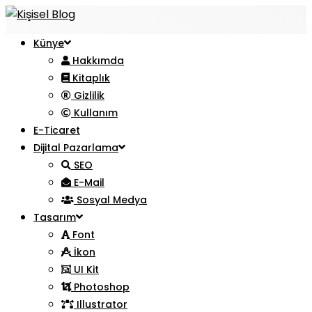
Künye
Hakkımda
Kitaplık
Gizlilik
Kullanım
E-Ticaret
Dijital Pazarlama
SEO
E-Mail
Sosyal Medya
Tasarım
Font
İkon
UI Kit
Photoshop
Illustrator