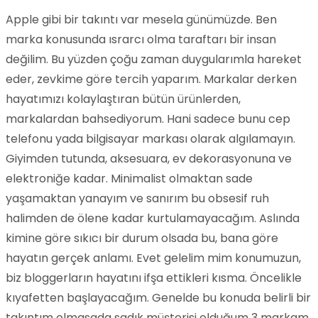
Apple gibi bir takıntı var mesela günümüzde. Ben
marka konusunda ısrarcı olma taraftarı bir insan
değilim. Bu yüzden çoğu zaman duygularımla hareket
eder, zevkime göre tercih yaparım. Markalar derken
hayatımızı kolaylaştıran bütün ürünlerden,
markalardan bahsediyorum. Hani sadece bunu cep
telefonu yada bilgisayar markası olarak algılamayın.
Giyimden tutunda, aksesuara, ev dekorasyonuna ve
elektroniğe kadar. Minimalist olmaktan sade
yaşamaktan yanayım ve sanırım bu obsesif ruh
halimden de ölene kadar kurtulamayacağım. Aslında
kimine göre sıkıcı bir durum olsada bu, bana göre
hayatın gerçek anlamı. Evet gelelim mim konumuzun,
biz bloggerların hayatını ifşa ettikleri kısma. Öncelikle
kıyafetten başlayacağım. Genelde bu konuda belirli bir
takıntım olmasada sadık müşterisi olduğum 3 markam