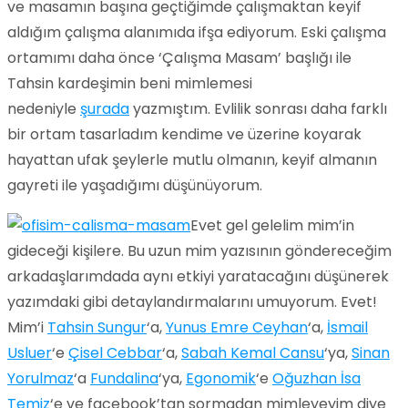
ve masamın başına geçtiğimde çalışmaktan keyif
aldığım çalışma alanımıda ifşa ediyorum. Eski çalışma
ortamımı daha önce ‘Çalışma Masam’ başlığı ile
Tahsin kardeşimin beni mimlemesi
nedeniyle
şurada
yazmıştım. Evlilik sonrası daha farklı
bir ortam tasarladım kendime ve üzerine koyarak
hayattan ufak şeylerle mutlu olmanın, keyif almanın
gayreti ile yaşadığımı düşünüyorum.
Evet gel gelelim mim’in
gideceği kişilere. Bu uzun mim yazısının göndereceğim
arkadaşlarımdada aynı etkiyi yaratacağını düşünerek
yazımdaki gibi detaylandırmalarını umuyorum. Evet!
Mim’i
Tahsin Sungur
‘a,
Yunus Emre Ceyhan
‘a,
İsmail
Usluer
‘e
Çisel Cebbar
‘a,
Sabah Kemal Cansu
‘ya,
Sinan
Yorulmaz
‘a
Fundalina
‘ya,
Egonomik
‘e
Oğuzhan İsa
Temiz
‘e ve facebook’tan sormadan mimleyeyim diye