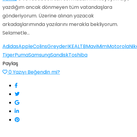
yazdığım ancak dönmeyen tüm vatandaşlara
gönderiyorum. Üzerine alınan yazacak
arkadaşlarımında yazılarını merakla bekliyorum.
Selametle…
Adidas
Apple
Colins
Greyder
IKEA
LTB
Mavi
Mim
Motorola
Nik
Tiger
Puma
Samsung
Sandisk
Toshiba
Paylaş
0
Yazıyı Beğendin mi?