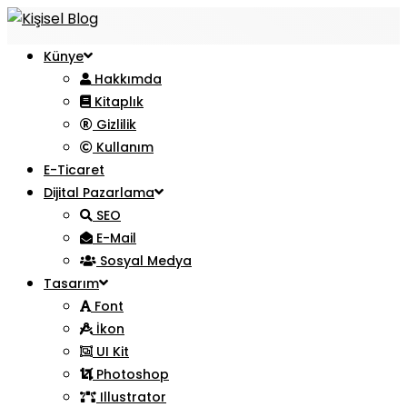
Künye
Hakkımda
Kitaplık
Gizlilik
Kullanım
E-Ticaret
Dijital Pazarlama
SEO
E-Mail
Sosyal Medya
Tasarım
Font
İkon
UI Kit
Photoshop
Illustrator