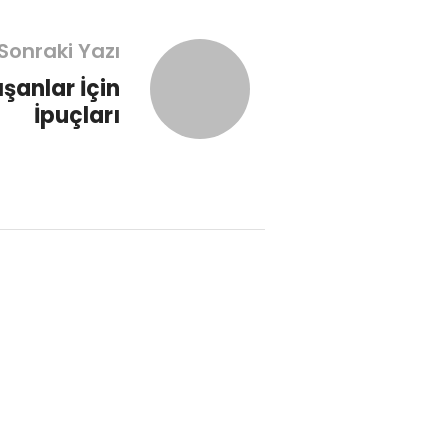
Sonraki Yazı
şanlar İçin
İpuçları