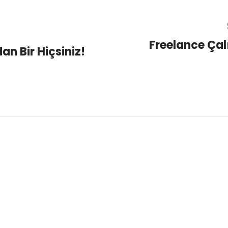
Freelance Çalı
n Bir Hiçsiniz!
We
❤
Digital - Ram Dijital