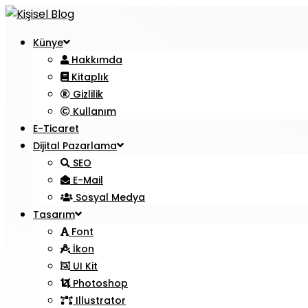
Künye
Hakkımda
Kitaplık
Gizlilik
Kullanım
E-Ticaret
Dijital Pazarlama
SEO
E-Mail
Sosyal Medya
Tasarım
Font
İkon
UI Kit
Photoshop
Illustrator