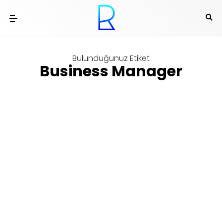
Bulunduğunuz Etiket
Business Manager
Sosyal Medya
Facebook’a Ürün Kataloğu
Yüklemek
st
Tarafından yazıldı
Ramiz Tayfur
on
1
Ağu 16 12:08 pm