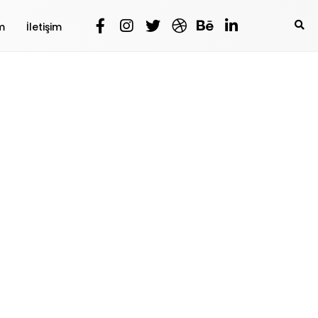
m
İletişim
eri
gibi