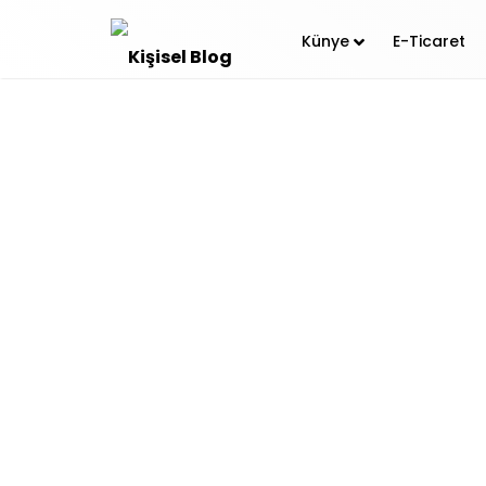
Künye
E-Ticaret
Sosyal Medya
Ramiz Tayfur
st
1
Ağu 16 12:08 pm
Facebook’
Business Manager
Dijital Pazarlama
E-Ticaret sektör
dönüşümleri bunl
Dinamik Reklamlar
facebook üzerin
Facebook
dönüşümlerinizi art
Remarketing