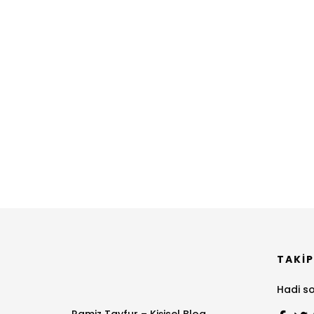
TAKIP
Hadi so
Ramiz Tayfur – Kişisel Blog