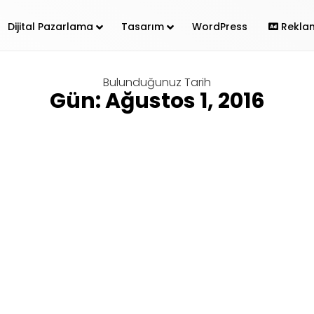
Dijital Pazarlama
Tasarım
WordPress
Rekla
Bulunduğunuz Tarih
Gün: Ağustos 1, 2016
a Ürün Kataloğu Yüklemek
ünde reklamlara ayrılan bütçeler verilen reklamların düşük g
ar her e-ticaret sitesinin ortak sorunu. Google'da olduğu 
de de oluşturacağınız dinamik reklamlar sayesinde
ırabilir, hedef kitlenizi ...