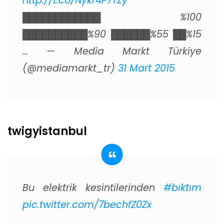
http://t.co/Nykr4P7TZy
⠀
████████████ %100
██████████%90 ██████%55 ██%15
… — Media Markt Türkiye
(@mediamarkt_tr)
31 Mart 2015
twigyistanbul
Bu elektrik kesintilerinden
#bıktım
pic.twitter.com/7bechfZ0Zx