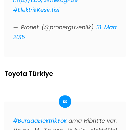
http://t.co/SWlek0gPb9
#ElektrikKesintisi
— Pronet (@pronetguvenlik)
31 Mart
2015
Toyota Türkiye
#BuradaElektrikYok
ama Hibrit’te var.