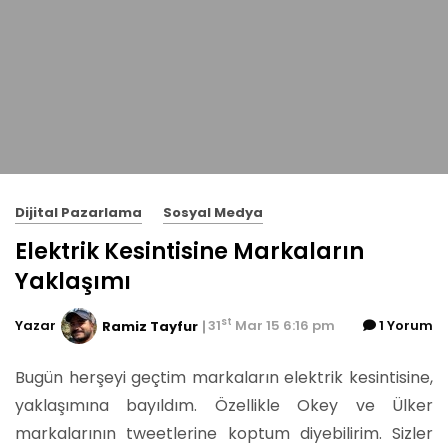
Dijital Pazarlama
Sosyal Medya
Elektrik Kesintisine Markaların
Yaklaşımı
st
Yazar
31
Mar 15 6:16 pm
1 Yorum
Ramiz Tayfur
Bugün herşeyi geçtim markaların elektrik kesintisine,
yaklaşımına bayıldım. Özellikle Okey ve Ülker
markalarının tweetlerine koptum diyebilirim.
Sizler