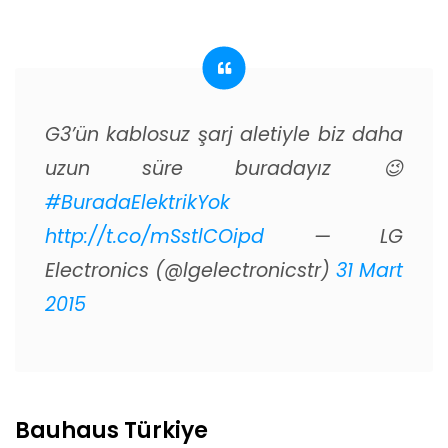
G3’ün kablosuz şarj aletiyle biz daha
uzun süre buradayız 😉
#BuradaElektrikYok
http://t.co/mSstlCOipd
— LG
Electronics (@lgelectronicstr)
31 Mart
2015
Bauhaus Türkiye