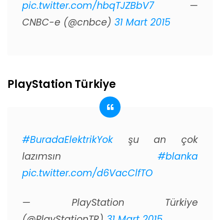
pic.twitter.com/hbqTJZBbV7
—
CNBC-e (@cnbce)
31 Mart 2015
PlayStation Türkiye
#BuradaElektrikYok
şu an çok
lazımsın
#blanka
pic.twitter.com/d6VacClfTO
— PlayStation Türkiye
(@PlayStationTR)
31 Mart 2015