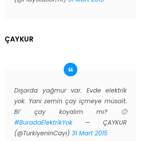
ÇAYKUR
Dışarda yağmur var. Evde elektrik
yok. Yani zemin çay içmeye müsait.
Bi’ çay koyalım mı? 🙂
#BuradaElektrikYok
— ÇAYKUR
(@TurkiyeninCayi)
31 Mart 2015