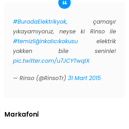
#BuradaElektrikyok
, çamaşır
yıkayamıyoruz, neyse ki Rinso ile
#temizliğinkalıcıkokusu
elektrik
yokken bile seninle!
pic.twitter.com/u7JCYTwqIX
— Rinso (@RinsoTr)
31 Mart 2015
Markafoni