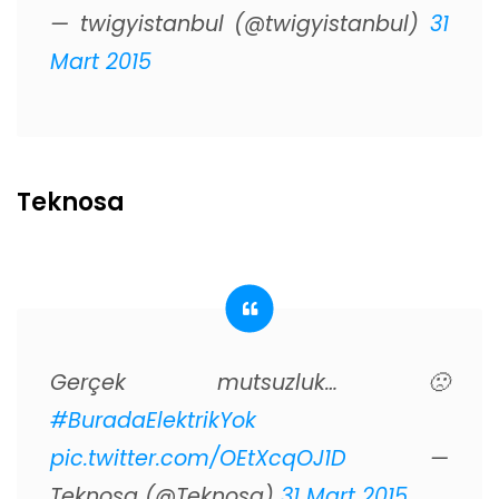
— twigyistanbul (@twigyistanbul)
31
Mart 2015
Teknosa
Gerçek mutsuzluk… 🙁
#BuradaElektrikYok
pic.twitter.com/OEtXcqOJ1D
—
Teknosa (@Teknosa)
31 Mart 2015