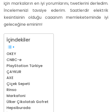
için markaların en iyi yorumlarını, twetlerini derledim.
İncelemenizi tavsiye ederim. Saatlerdir elektrik
kesintisinin olduğu caaanım memleketeminde iyi
geleceğine eminim!
İçindekiler
OKEY
CNBC-e
PlayStation Türkiye
ÇAYKUR
AXE
Çiçek Sepeti
Rinso
Markafoni
Ülker Çikolatalı Gofret
Hepsiburada