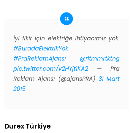
İyi fikir için elektriğe ihtiyacımız yok.
#BuradaElektrikYok
#PraReklamAjansı
@rltmmrtktng
pic.twitter.com/v2HYjt1KA2
— Pra
Reklam Ajansı (@ajansPRA)
31 Mart
2015
Durex Türkiye