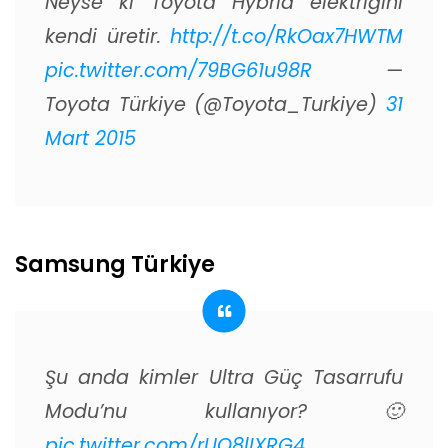
Neyse ki Toyota Hybrid elektriğini
kendi üretir.
http://t.co/RkOax7HWTM
pic.twitter.com/79BG61u98R
—
Toyota Türkiye (@Toyota_Turkiye)
31
Mart 2015
Samsung Türkiye
Şu anda kimler Ultra Güç Tasarrufu
Modu’nu kullanıyor? 🙂
pic.twitter.com/rUO8lIXRG4