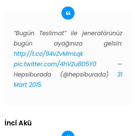
”Bugün Teslimat” ile jeneratörünüz
bugün ayağınıza gelsin:
http://t.co/94vZvMmLqk
pic.twitter.com/4hVZu8D5Y0
—
Hepsiburada (@hepsiburada)
31
Mart 2015
İnci Akü