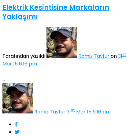
Elektrik Kesintisine Markaların
Yaklaşımı
st
Tarafından yazıldı
Ramiz Tayfur
on
31
Mar 15 6:16 pm
...
st
Ramiz Tayfur
31
Mar 15 6:16 pm