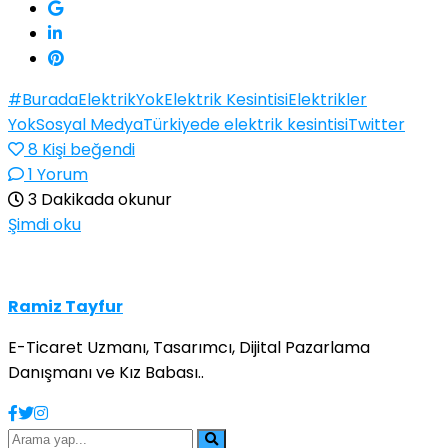
#BuradaElektrikYok
Elektrik Kesintisi
Elektrikler
Yok
Sosyal Medya
Türkiyede elektrik kesintisi
Twitter
8
Kişi beğendi
1 Yorum
3 Dakikada okunur
Şimdi oku
Ramiz Tayfur
E-Ticaret Uzmanı, Tasarımcı, Dijital Pazarlama
Danışmanı ve Kız Babası..