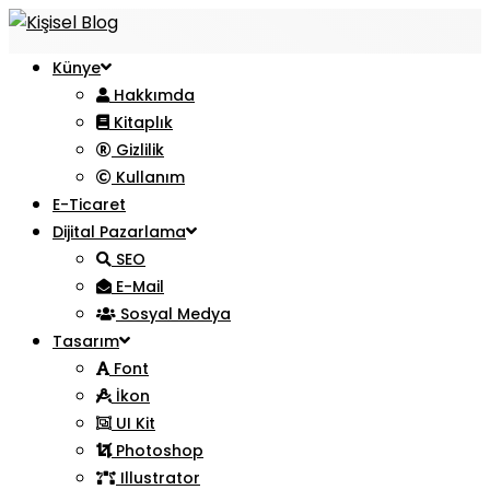
Künye
Hakkımda
Kitaplık
Gizlilik
Kullanım
E-Ticaret
Dijital Pazarlama
SEO
E-Mail
Sosyal Medya
Tasarım
Font
İkon
UI Kit
Photoshop
Illustrator