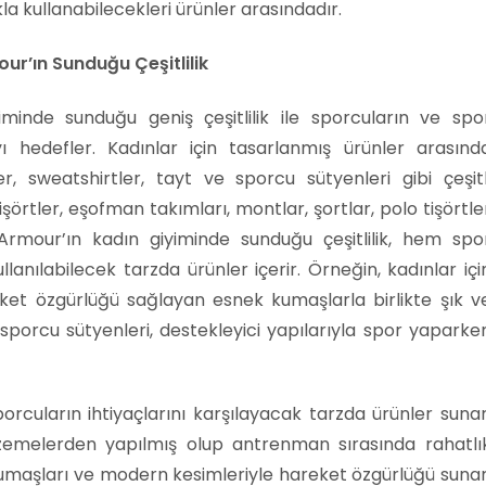
la kullanabilecekleri ürünler arasındadır.
ur’ın Sunduğu Çeşitlilik
inde sunduğu geniş çeşitlilik ile sporcuların ve spo
ayı hedefler. Kadınlar için tasarlanmış ürünler arasınd
er, sweatshirtler, tayt ve sporcu sütyenleri gibi çeşitl
şörtler, eşofman takımları, montlar, şortlar, polo tişörtle
rmour’ın kadın giyiminde sunduğu çeşitlilik, hem spo
nılabilecek tarzda ürünler içerir. Örneğin, kadınlar içi
ket özgürlüğü sağlayan esnek kumaşlarla birlikte şık v
sporcu sütyenleri, destekleyici yapılarıyla spor yaparke
rcuların ihtiyaçlarını karşılayacak tarzda ürünler sunar
alzemelerden yapılmış olup antrenman sırasında rahatlı
kumaşları ve modern kesimleriyle hareket özgürlüğü sunar