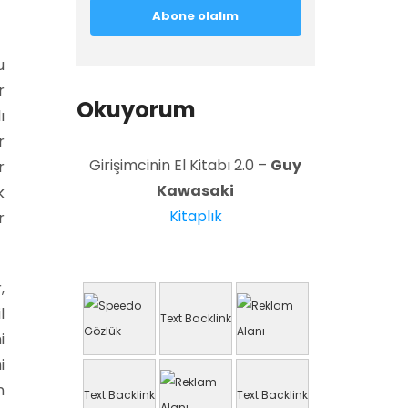
u
r
Okuyorum
ı
r
Girişimcinin El Kitabı 2.0 –
Guy
r
Kawasaki
k
Kitaplık
r
,
l
Text Backlink
i
i
n
Text Backlink
Text Backlink