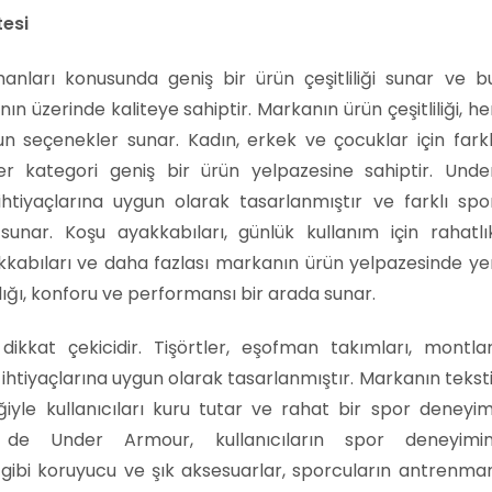
tesi
nları konusunda geniş bir ürün çeşitliliği sunar ve b
nın üzerinde kaliteye sahiptir. Markanın ürün çeşitliliği, he
n seçenekler sunar. Kadın, erkek ve çocuklar için farkl
er kategori geniş bir ürün yelpazesine sahiptir. Unde
ihtiyaçlarına uygun olarak tasarlanmıştır ve farklı spo
 sunar. Koşu ayakkabıları, günlük kullanım için rahatlı
kabıları ve daha fazlası markanın ürün yelpazesinde ye
ılığı, konforu ve performansı bir arada sunar.
ikkat çekicidir. Tişörtler, eşofman takımları, montlar
n ihtiyaçlarına uygun olarak tasarlanmıştır. Markanın teksti
iğiyle kullanıcıları kuru tutar ve rahat bir spor deneyim
e de Under Armour, kullanıcıların spor deneyimin
ibi koruyucu ve şık aksesuarlar, sporcuların antrenma