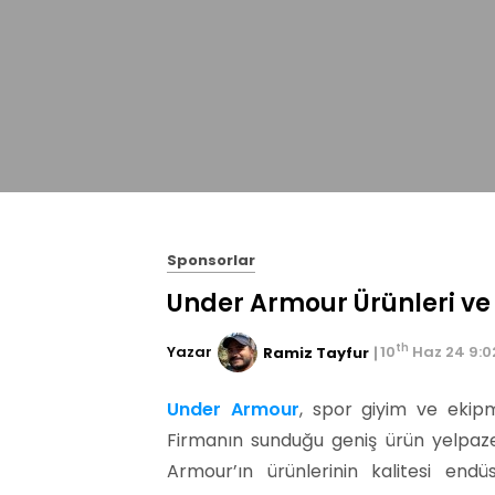
Sponsorlar
Under Armour Ürünleri ve 
th
Yazar
10
Haz 24 9:
Ramiz Tayfur
Under Armour
, spor giyim ve ekip
Firmanın sunduğu geniş ürün yelpazes
Armour’ın ürünlerinin kalitesi endü