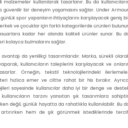
eli malzemeler kullanılarak tasarlanır. Bu da kullanıcıları
 güvenilir bir deneyim yaşamasını sağlar. Under Armour
nlük spor yapanların ihtiyaçlarını karşılayacak geniş bi
rkek ve çocuklar için farklı kategorilerde ürünleri bulunur
suarlara kadar her alanda kaliteli ürünler sunar. Bu d
leri kolayca bulmalarını sağlar.
avantajı da yenilikçi tasarımlarıdır. Marka, sürekli olara
aparak, kullanıcıların taleplerini karşılayacak ve onları
arlar. Örneğin, tekstil teknolojilerindeki ilerlemele
eri hızlıca emer ve ciltte rahat bir his bırakır. Ayrıca
ileri sayesinde kullanıcılar daha iyi bir denge ve deste
kullanıcıların tarzını yansıtan şık tasarımlara sahiptir
n değil, günlük hayatta da rahatlıkla kullanılabilir. Bu d
ı artırırken hem de şık görünmek istediklerinde terci