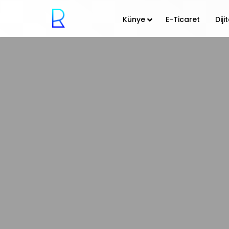
Künye
E-Ticaret
Dij
12