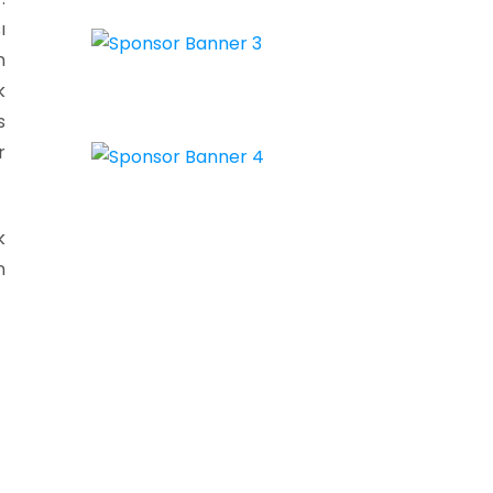
ı
n
k
s
r
k
n