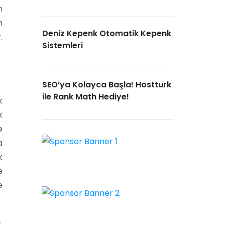
m
n
Deniz Kepenk Otomatik Kepenk
.
Sistemleri
SEO’ya Kolayca Başla! Hostturk
ile Rank Math Hediye!
k
k
e
a
k
e
e
.