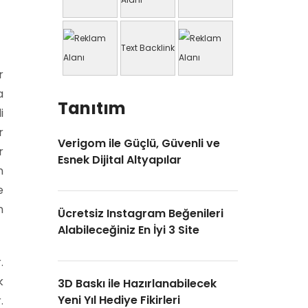
Text Backlink
r
a
Tanıtım
i
r
Verigom ile Güçlü, Güvenli ve
r
Esnek Dijital Altyapılar
n
e
n
Ücretsiz Instagram Beğenileri
Alabileceğiniz En İyi 3 Site
.
k
3D Baskı ile Hazırlanabilecek
Yeni Yıl Hediye Fikirleri
.