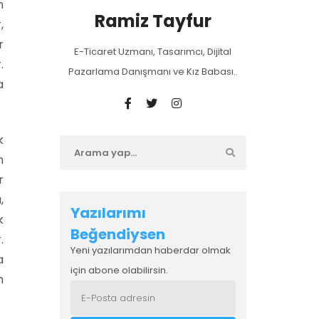
n
Ramiz Tayfur
,
r
E-Ticaret Uzmanı, Tasarımcı, Dijital
.
Pazarlama Danışmanı ve Kız Babası..
a
k
n
r
,
Yazılarımı
k
Beğendiysen
.
Yeni yazılarımdan haberdar olmak
a
için abone olabilirsin.
h