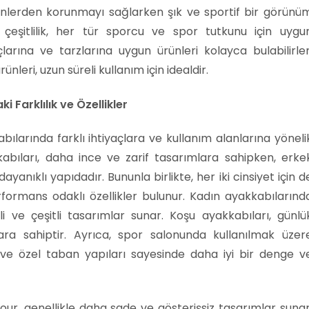
enlerden korunmayı sağlarken şık ve sportif bir görünü
 çeşitlilik, her tür sporcu ve spor tutkunu için uygu
çlarına ve tarzlarına uygun ürünleri kolayca bulabilirler
ünleri, uzun süreli kullanım için idealdir.
 Farklılık ve Özellikler
larında farklı ihtiyaçlara ve kullanım alanlarına yöneli
kabıları, daha ince ve zarif tasarımlara sahipken, erke
yanıklı yapıdadır. Bununla birlikte, her iki cinsiyet için d
formans odaklı özellikler bulunur. Kadın ayakkabılarınd
 ve çeşitli tasarımlar sunar. Koşu ayakkabıları, günlü
ara sahiptir. Ayrıca, spor salonunda kullanılmak üzer
ve özel taban yapıları sayesinde daha iyi bir denge v
ur, genellikle daha sade ve gösterişsiz tasarımlar sunar