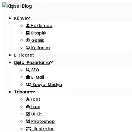
Künye
Hakkımda
Kitaplık
Gizlilik
Kullanım
E-Ticaret
Dijital Pazarlama
SEO
E-Mail
Sosyal Medya
Tasarım
Font
İkon
UI Kit
Photoshop
Illustrator