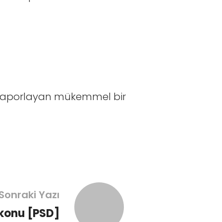
e raporlayan mükemmel bir
Sonraki Yazı
konu [PSD]