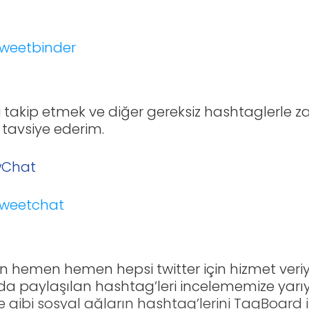
i takip etmek ve diğer gereksiz hashtaglerl
 tavsiye ederim.
wChat
ın hemen hemen hepsi twitter için hizmet ver
 paylaşılan hashtag’leri incelememize yarıy
gibi sosyal ağların hashtag’lerini TagBoard ile