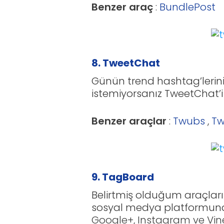
Benzer araç
:
BundlePost
8. TweetChat
Günün trend hashtag’lerin
istemiyorsanız TweetChat’i
Benzer araçlar
:
Twubs
,
T
9. TagBoard
Belirtmiş olduğum araçlar
sosyal medya platformunda
Google+, Instagram ve Vine 