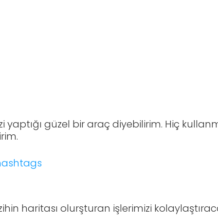
We
❤
Digital - Ram Dijital
i yaptığı güzel bir araç diyebilirim. Hiç kul
rim.
ihin haritası olurşturan işlerimizi kolaylaştırac