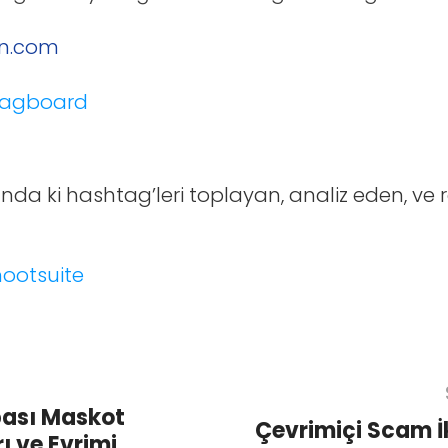
on.com
nda ki hashtag’leri toplayan, analiz eden, v
ası Maskot
Çevrimiçi Scam İ
ı ve Evrimi