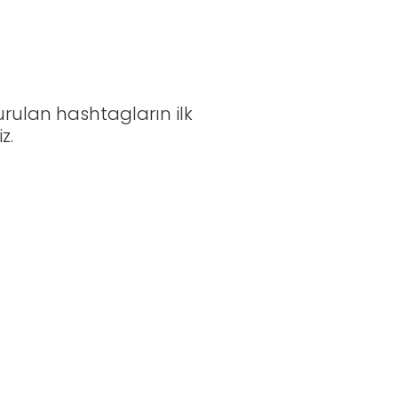
rulan hashtagların ilk
z.