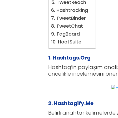
5. TweetReach
6. Hashtracking
7. TweetBinder
8. TweetChat
9. TagBoard
10. HootSuite
1. Hashtags.Org
Hashtag’in paylaşım analiz
öncelikle incelemesini öneri
2. Hashtagify.Me
Belirli anahtar kelimelerde z