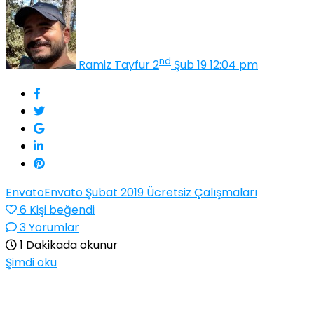
nd
Ramiz Tayfur
2
Şub 19 12:04 pm
Envato
Envato Şubat 2019 Ücretsiz Çalışmaları
6
Kişi beğendi
3 Yorumlar
1 Dakikada okunur
Şimdi oku