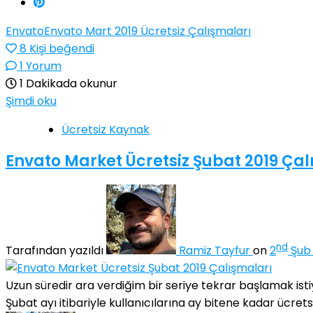
Envato
Envato Mart 2019 Ücretsiz Çalışmaları
8
Kişi beğendi
1 Yorum
1 Dakikada okunur
Şimdi oku
Ücretsiz Kaynak
Envato Market Ücretsiz Şubat 2019 Çal
nd
Tarafından yazıldı
Ramiz Tayfur
on
2
Şub 
Uzun süredir ara verdiğim bir seriye tekrar başlamak isti
Şubat ayı itibariyle kullanıcılarına ay bitene kadar ücretsiz