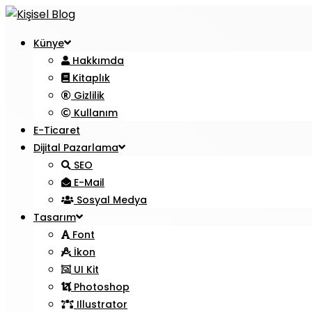
Künye
Hakkımda
Kitaplık
Gizlilik
Kullanım
E-Ticaret
Dijital Pazarlama
SEO
E-Mail
Sosyal Medya
Tasarım
Font
İkon
UI Kit
Photoshop
Illustrator