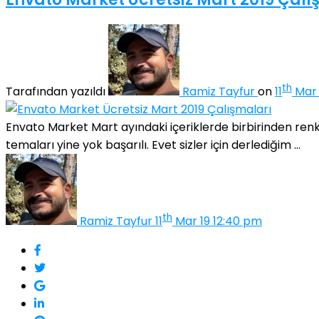
th
Tarafından yazıldı
Ramiz Tayfur
on
11
Mar 
Envato Market Mart ayındaki içeriklerde birbirinden renk
temaları yine yok başarılı. Evet sizler için derlediğim ...
th
Ramiz Tayfur
11
Mar 19 12:40 pm