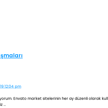
ışmaları
19 12:04 pm
yorum. Envato market sitelerinin her ay düzenli olarak kul
 ...