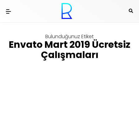
Bulunduğunuz Etiket
Envato Mart 2019 Ücretsiz
Çalışmaları
Ücretsiz Kaynak
Envato Market Ücretsiz Mart 2019
Çalışmaları
th
Tarafından yazıldı
Ramiz Tayfur
on
11
Mar 19 12:40 pm