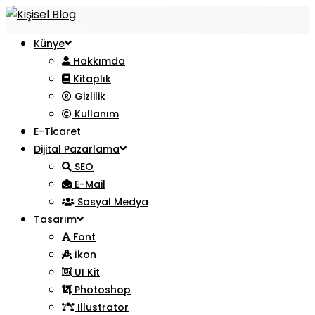
Künye
Hakkımda
Kitaplık
Gizlilik
Kullanım
E-Ticaret
Dijital Pazarlama
SEO
E-Mail
Sosyal Medya
Tasarım
Font
İkon
UI Kit
Photoshop
Illustrator