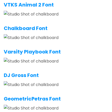
VTKS Animal 2 Font
Chalkboard Font
Varsity Playbook Font
DJ Gross Font
GeometricPetras Font