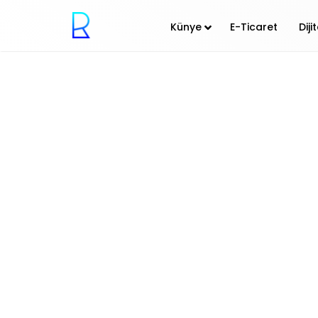
Künye
E-Ticaret
Dij
E-Mail Pazarlam
Ramiz Tayfur
th
5
Mar 20 4:21 pm
Mailchimp
Mailchimp
Mailchimp Abonelik Formu
...
Mailchimp Nasıl Kullanılır
Wordpress
9
Kişi Beğendi