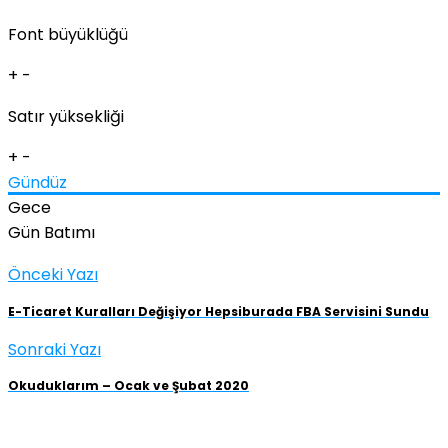
Font büyüklüğü
+
-
Satır yüksekliği
+
-
Gündüz
Gece
Gün Batımı
Önceki Yazı
E-Ticaret Kuralları Değişiyor Hepsiburada FBA Servisini Sundu
Sonraki Yazı
Okuduklarım – Ocak ve Şubat 2020