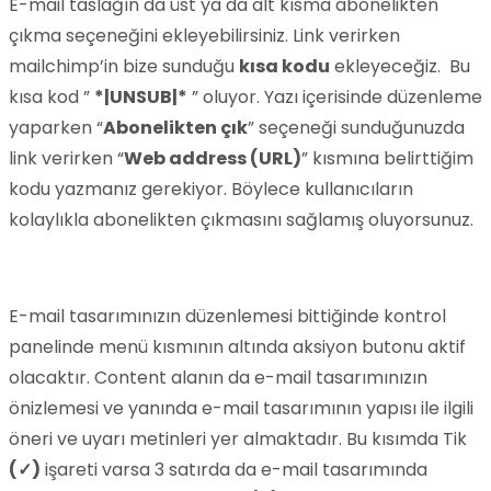
E-mail taslağın da üst ya da alt kısma abonelikten
çıkma seçeneğini ekleyebilirsiniz. Link verirken
mailchimp’in bize sunduğu
kısa kodu
ekleyeceğiz. Bu
kısa kod ”
*|UNSUB|*
” oluyor. Yazı içerisinde düzenleme
yaparken “
Abonelikten çık
” seçeneği sunduğunuzda
link verirken “
Web address (URL)
” kısmına belirttiğim
kodu yazmanız gerekiyor. Böylece kullanıcıların
kolaylıkla abonelikten çıkmasını sağlamış oluyorsunuz.
E-mail tasarımınızın düzenlemesi bittiğinde kontrol
panelinde menü kısmının altında aksiyon butonu aktif
olacaktır. Content alanın da e-mail tasarımınızın
önizlemesi ve yanında e-mail tasarımının yapısı ile ilgili
öneri ve uyarı metinleri yer almaktadır. Bu kısımda Tik
(✓)
işareti varsa 3 satırda da e-mail tasarımında