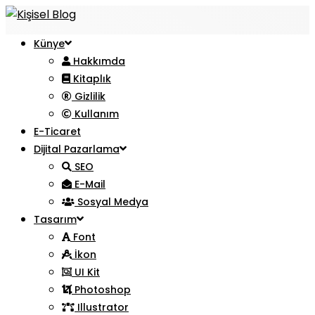
Künye
Hakkımda
Kitaplık
Gizlilik
Kullanım
E-Ticaret
Dijital Pazarlama
SEO
E-Mail
Sosyal Medya
Tasarım
Font
İkon
UI Kit
Photoshop
Illustrator