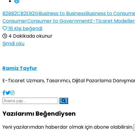
B2B
B2C
B2E
B2G
Business to Business
Business to Consum
Consumer
Consumer to Government
E-Ticaret Modeller
16
Kişi beğendi
4 Dakikada okunur
Şimdi oku
Ramiz Tayfur
E-Ticaret Uzmanı, Tasarımcı, Dijital Pazarlama Danışmanı
Yazılarımı Beğendiysen
Yeni yazılarımdan haberdar olmak için abone olabilirsin.