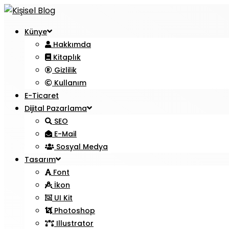
Künye
Hakkımda
Kitaplık
Gizlilik
Kullanım
E-Ticaret
Dijital Pazarlama
SEO
E-Mail
Sosyal Medya
Tasarım
Font
İkon
UI Kit
Photoshop
Illustrator