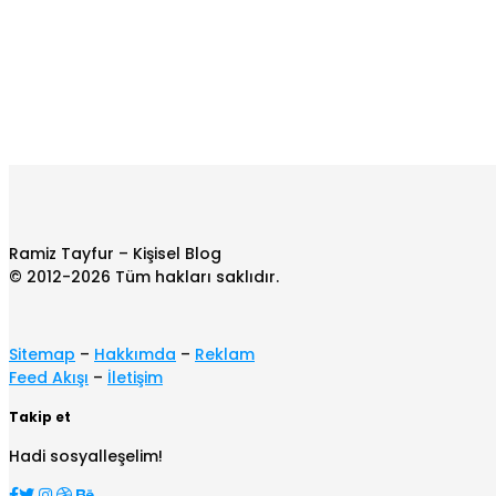
Ramiz Tayfur – Kişisel Blog
© 2012-2026 Tüm hakları saklıdır.
Sitemap
–
Hakkımda
–
Reklam
Feed Akışı
–
İletişim
Takip et
Hadi sosyalleşelim!