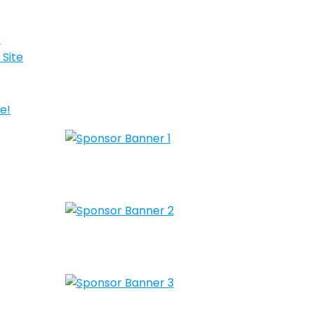
r
 Site
e!