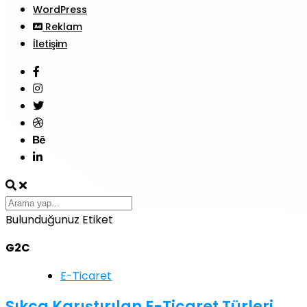
WordPress
Reklam
İletişim
Bulunduğunuz Etiket
G2C
E-Ticaret
Sıkça Karıştırılan E-Ticaret Türleri