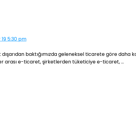
 19 5:30 pm
t dışarıdan baktığımızda geleneksel ticarete göre daha ko
ler arası e-ticaret, şirketlerden tüketiciye e-ticaret, ...