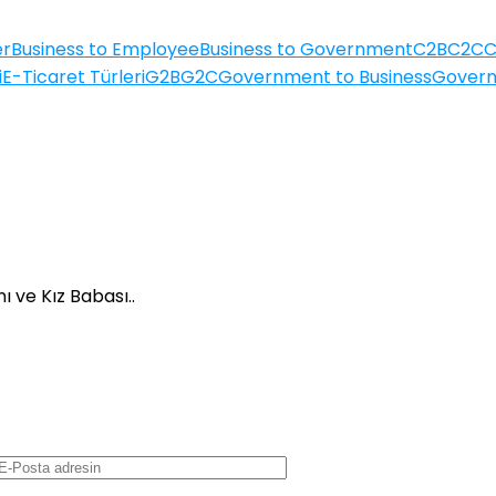
er
Business to Employee
Business to Government
C2B
C2C
i
E-Ticaret Türleri
G2B
G2C
Government to Business
Govern
 ve Kız Babası..