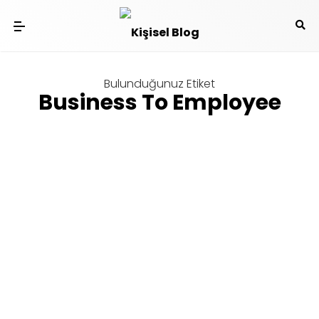
Bulunduğunuz Etiket
Business To Employee
E-Ticaret
Sıkça Karıştırılan E-Ticaret Türleri
th
Tarafından yazıldı
Ramiz Tayfur
on
10
Mar 19 5:30 pm
Uzun süredir e-ticaret sektöründe çalışıyorum. E-
Ticaret dışarıdan baktığımızda geleneksel ticarete