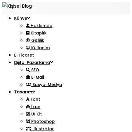
Künye
Hakkımda
Kitaplık
Gizlilik
Kullanım
E-Ticaret
Dijital Pazarlama
SEO
E-Mail
Sosyal Medya
Tasarım
Font
İkon
UI Kit
Photoshop
Illustrator