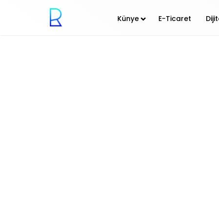
Künye
E-Ticaret
Dij
E-Ticaret
Ramiz Tayfur
st
21
Nis 21 8:00 am
E-Ticaret i
Black Friday
E-Ticaret Önemli Günler
E-Ticarette Kampanya
Günleri
E-Ticarette Özel Günler