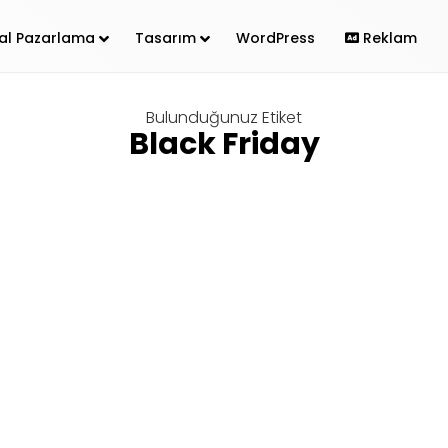
ital Pazarlama
Tasarım
WordPress
Reklam
Bulunduğunuz Etiket
Black Friday
çin Özel Önemli Günler Takvimi (2021)