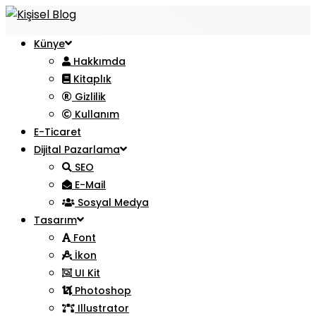
Künye
Hakkımda
Kitaplık
Gizlilik
Kullanım
E-Ticaret
Dijital Pazarlama
SEO
E-Mail
Sosyal Medya
Tasarım
Font
İkon
UI Kit
Photoshop
Illustrator