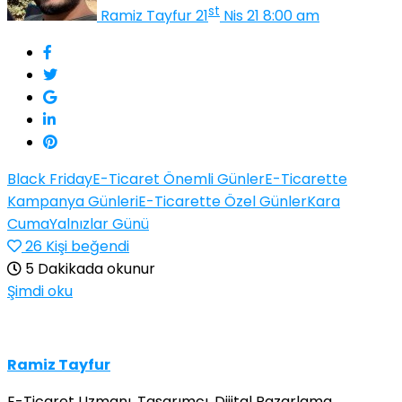
st
Ramiz Tayfur
21
Nis 21 8:00 am
Black Friday
E-Ticaret Önemli Günler
E-Ticarette
Kampanya Günleri
E-Ticarette Özel Günler
Kara
Cuma
Yalnızlar Günü
26
Kişi beğendi
5 Dakikada okunur
Şimdi oku
Ramiz Tayfur
E-Ticaret Uzmanı, Tasarımcı, Dijital Pazarlama