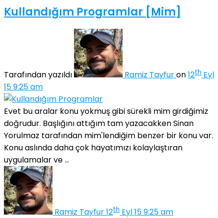
Kullandığım Programlar [Mim]
th
Tarafından yazıldı
Ramiz Tayfur
on
12
Eyl
15 9:25 am
Evet bu aralar konu yokmuş gibi sürekli mim girdiğimiz
doğrudur. Başlığını attığım tam yazacakken Sinan
Yorulmaz tarafından mim'lendiğim benzer bir konu var.
Konu aslında daha çok hayatımızı kolaylaştıran
uygulamalar ve ...
th
Ramiz Tayfur
12
Eyl 15 9:25 am