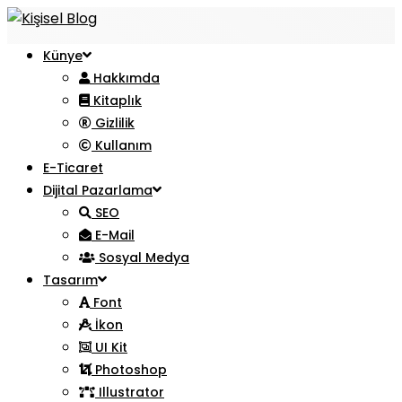
Künye
Hakkımda
Kitaplık
Gizlilik
Kullanım
E-Ticaret
Dijital Pazarlama
SEO
E-Mail
Sosyal Medya
Tasarım
Font
İkon
UI Kit
Photoshop
Illustrator