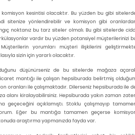
r komisyon kesintisi olacaktır. Bu yüzden bu gibi sitelerd
ndi sitenize yönlendirebilir ve komisyon gibi oranlarda
ngıç noktanız bu tarz siteler olmalı. Bu gibi sitelerde cidd
irkülasyonlar vardır bu yüzden potansiyel müşterilerinizi b
 Müşterilerin yorumları müşteri ilişkilerini geliştirmekt
asıyla sizin için yararlı olacaktır.
olduğunu düşünürseniz de bu sitelerde mağaza açara
 e-ticaret mantığı ile çalışan hepsiburada belirtmiş olduğu
n oranları ile çalışmaktadır. Dilerseniz hepsiburada ile d
 alanı kiralayabilirsiniz. Hepsiburada yakın zaman zate
a geçeceğini açıklamıştı. Stoklu çalışmayıp tamame
liyorum. Eğer bu mantığa tamamen geçerse komisyo
u konuda araştırma yapmanızda fayda var.