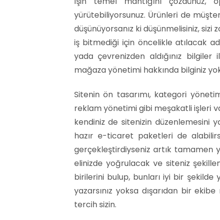
İşin temel mantığını çözdünüz, op
yürütebiliyorsunuz. Ürünleri de müşter
düşünüyorsanız ki düşünmelisiniz, sizi 
iş bitmediği için öncelikle atılacak
yada çevrenizden aldığınız bilgiler
mağaza yönetimi hakkında bilginiz yok
Sitenin ön tasarımı, kategori yönetim
reklam yönetimi gibi meşakatli işleri 
kendiniz de sitenizin düzenlemesini ya
hazır e-ticaret paketleri de alabili
gerçekleştirdiyseniz artık tamamen yal
elinizde yoğrulacak ve siteniz şekille
birilerini bulup, bunları iyi bir şekil
yazarsınız yoksa dışarıdan bir ekibe
tercih sizin.