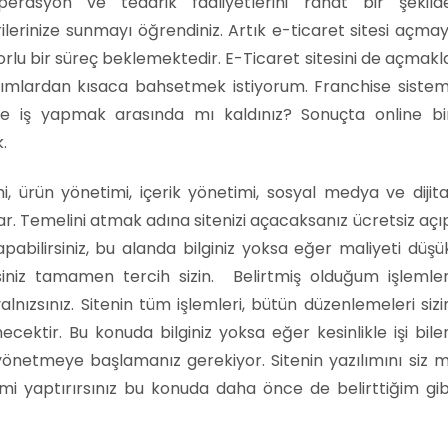
erasyon ve tedarik faaliyetlerini rahat bir şekild
ilerinize sunmayı öğrendiniz. Artık e-ticaret sitesi açmay
zorlu bir süreç beklemektedir. E-Ticaret sitesini de açmakl
 adımlardan kısaca bahsetmek istiyorum. Franchise sistem
 ile iş yapmak arasında mı kaldınız? Sonuçta online bi
.
i, ürün yönetimi, içerik yönetimi, sosyal medya ve dijita
var. Temelini atmak adına sitenizi açacaksanız ücretsiz açı
pabilirsiniz, bu alanda bilginiz yoksa eğer maliyeti düşü
rsiniz tamamen tercih sizin. Belirtmiş olduğum işlemler
nızsınız. Sitenin tüm işlemleri, bütün düzenlemeleri sizi
necektir. Bu konuda bilginiz yoksa eğer kesinlikle işi bile
de yönetmeye başlamanız gerekiyor. Sitenin yazılımını siz m
 mi yaptırırsınız bu konuda daha önce de belirttiğim gib