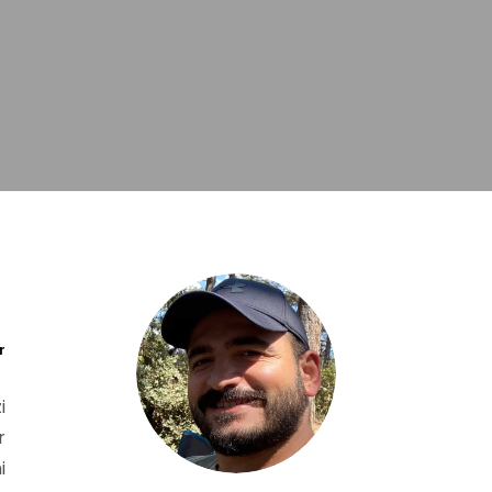
r
i
r
i