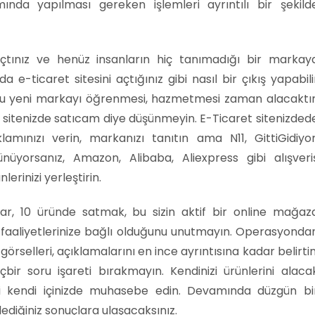
ında yapılması gereken işlemleri ayrıntılı bir şekild
 açtınız ve henüz insanların hiç tanımadığı bir markay
 e-ticaret sitesini açtığınız gibi nasıl bir çıkış yapabili
n bu yeni markayı öğrenmesi, hazmetmesi zaman alacaktır
 sitenizde satıcam diye düşünmeyin. E-Ticaret sitenizded
reklamınızı verin, markanızı tanıtın ama N11, GittiGidiyor
ünüyorsanız, Amazon, Alibaba, Aliexpress gibi alışveri
rinizi yerleştirin.
, 10 üründe satmak, bu sizin aktif bir online mağaz
i faaliyetlerinize bağlı olduğunu unutmayın. Operasyonda
örselleri, açıklamalarını en ince ayrıntısına kadar belirtin
içbir soru işareti bırakmayın. Kendinizi ürünlerini alaca
eri kendi içinizde muhasebe edin. Devamında düzgün bi
lediğiniz sonuçlara ulaşacaksınız.