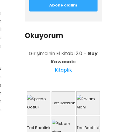
e
n
i
Okuyorum
u
e
Girişimcinin El Kitabı 2.0 –
Guy
Kawasaki
k
Kitaplık
m
e
n
n
Text Backlink
n
Text Backlink
Text Backlink