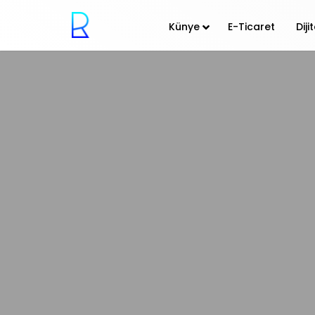
Künye
E-Ticaret
Dij
9