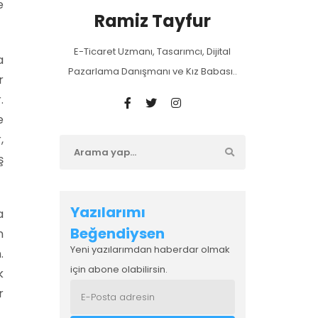
e
Ramiz Tayfur
E-Ticaret Uzmanı, Tasarımcı, Dijital
a
Pazarlama Danışmanı ve Kız Babası..
r
.
e
,
ş
Yazılarımı
a
Beğendiysen
n
Yeni yazılarımdan haberdar olmak
.
için abone olabilirsin.
k
r