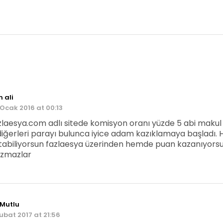
 ali
Ocak 2016 at 00:13
zlaesya.com adlı sitede komisyon oranı yüzde 5 abi makul 
diğerleri parayı bulunca iyice adam kazıklamaya başladı. H
tabiliyorsun fazlaesya üzerinden hemde puan kazanıyorsun i
zmazlar
 Mutlu
ubat 2017 at 21:56