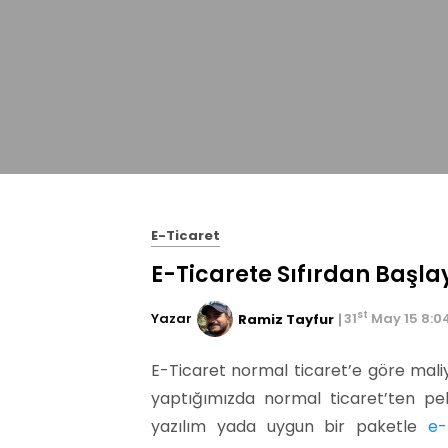
E-Ticaret
E-Ticarete Sıfırdan Başlay
st
Yazar
31
May 15 8:0
Ramiz Tayfur
E-Ticaret normal ticaret’e göre maliy
yaptığımızda normal ticaret’ten pek
yazılım yada uygun bir paketle
e-