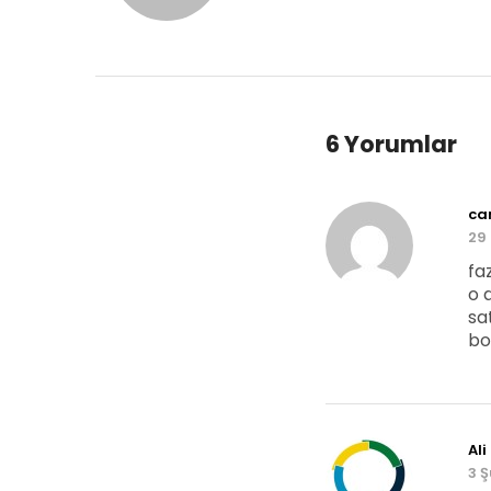
6 Yorumlar
can
29 
fa
o 
sa
bo
Ali
3 Ş