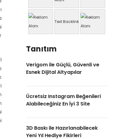
e
ı
a
Text Backlink
i
r
Tanıtım
l
Verigom ile Güçlü, Güvenli ve
p
Esnek Dijital Altyapılar
k
i
n
Ücretsiz Instagram Beğenileri
n
Alabileceğiniz En İyi 3 Site
i
i
3D Baskı ile Hazırlanabilecek
Yeni Yıl Hediye Fikirleri