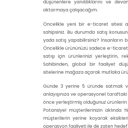
düşünenlere yanıldıklarını ve devam
aktarmaya çalışacağım.
Öncelikle yeni bir e-ticaret sitesi
sahipsiniz. Bu durumda satış konusunda
yada satış yapabilirsiniz? İnsanları
Öncelikle ürününüzü sadece e-ticaret
satışı için ürünlerinizi yerleştirin, 
Sahibinden, global bir faaliyet düş
sitelerine mağaza açarak mutlaka ürünle
Günde 3 yerine 5 üründe satmak var
anlayışınıza ve operasyonel taraftak
önce yerleştirmiş olduğunuz ürünlerin g
Potansiyel müşterilerinizin aklında h
müşterilerin yerine koyarak eksikl
operasyon faaliyeti ile de zaten hedef