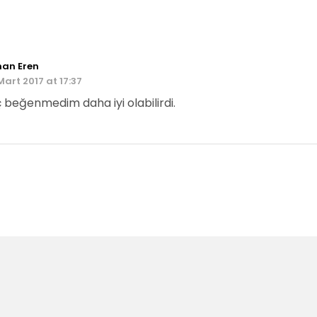
han Eren
Mart 2017 at 17:37
ç beğenmedim daha iyi olabilirdi.