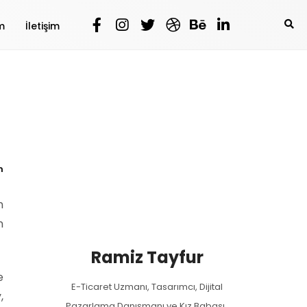
m
İletişim
m
n
n
Ramiz Tayfur
e
E-Ticaret Uzmanı, Tasarımcı, Dijital
,
Pazarlama Danışmanı ve Kız Babası..