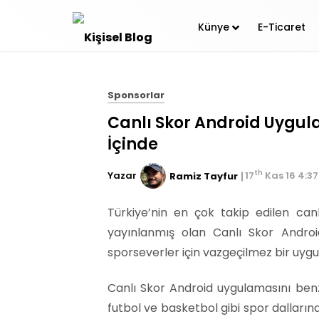
Künye
E-Ticaret
Sponsorlar
Canlı Skor Android Uygul
İçinde
0
th
Yazar
17
Kas 16 4:3
Ramiz Tayfur
Türkiye’nin en çok takip edilen canl
yayınlanmış olan Canlı Skor Androi
sporseverler için vazgeçilmez bir uyg
Canlı Skor Android uygulamasını ben
futbol ve basketbol gibi spor dallarına 