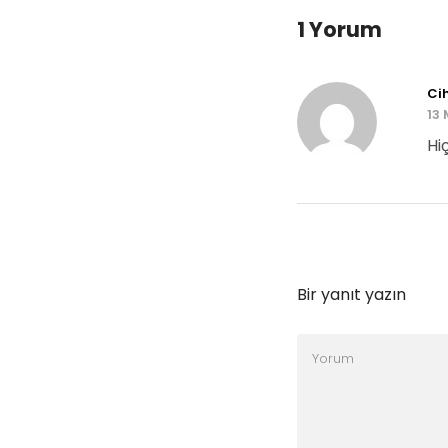
1 Yorum
Ci
13 
Hi
Bir yanıt yazın