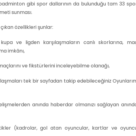
 badminton gibi spor dallarının da bulunduğu tam 33 spo
zmeti sunması.
kan özellikleri şunlar:
kupa ve ligden karşılaşmaların canlı skorlarına, ma
ma imkânı,
açlarını ve fikstürlerini inceleyebilme olanağı,
rşılaşmaları tek bir sayfadan takip edebileceğiniz Oyunları
elişmelerden anında haberdar olmanızı sağlayan anınd
stikler (kadrolar, gol atan oyuncular, kartlar ve oyunc