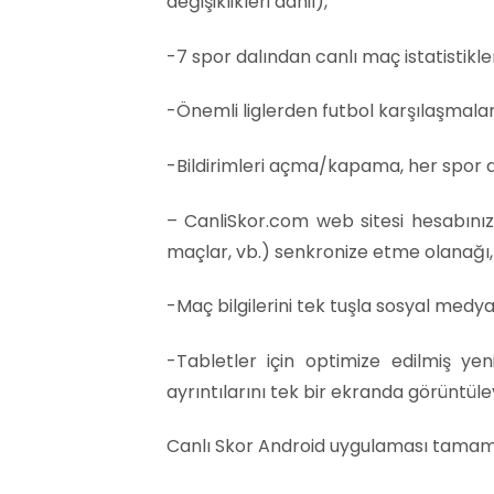
değişiklikleri dâhil),
-7 spor dalından canlı maç istatistikler
-Önemli liglerden futbol karşılaşmaları
-Bildirimleri açma/kapama, her spor da
– CanliSkor.com web sitesi hesabınızla
maçlar, vb.) senkronize etme olanağı,
-Maç bilgilerini tek tuşla sosyal medy
-Tabletler için optimize edilmiş 
ayrıntılarını tek bir ekranda görüntül
Canlı Skor Android uygulaması tamame