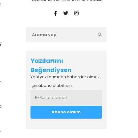
r
ç
Yazılarımı
Beğendiysen
Yeni yazılarımdan haberdar olmak
m
için abone olabilirsin.
a
u