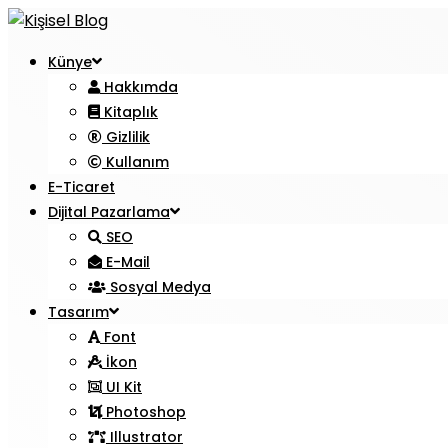
Künye
Hakkımda
Kitaplık
Gizlilik
Kullanım
E-Ticaret
Dijital Pazarlama
SEO
E-Mail
Sosyal Medya
Tasarım
Font
İkon
UI Kit
Photoshop
Illustrator