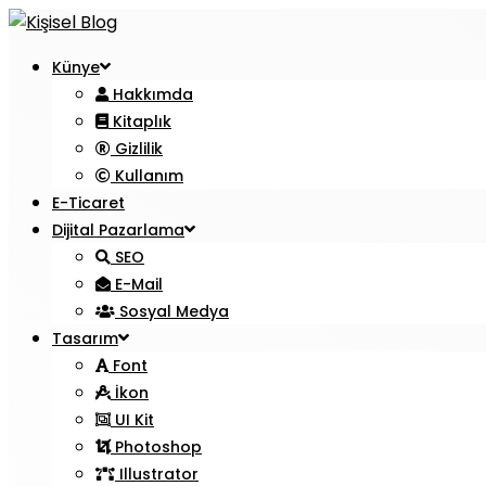
Künye
Hakkımda
Kitaplık
Gizlilik
Kullanım
E-Ticaret
Dijital Pazarlama
SEO
E-Mail
Sosyal Medya
Tasarım
Font
İkon
UI Kit
Photoshop
Illustrator