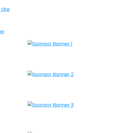
r
 Site
e!