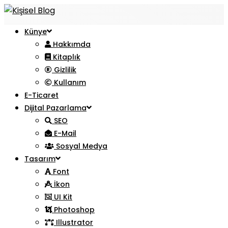
Künye
Hakkımda
Kitaplık
Gizlilik
Kullanım
E-Ticaret
Dijital Pazarlama
SEO
E-Mail
Sosyal Medya
Tasarım
Font
İkon
UI Kit
Photoshop
Illustrator