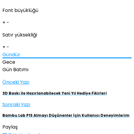
Font büyüklüğü
+
-
Satır yüksekliği
+
-
Gündüz
Gece
Gün Batımı
Önceki Yazı
3D Baskı ile Hazırlanabilecek Yeni Yıl Hediye Fikirleri
Sonraki Yazı
Bambu Lab P1S Almayı Düşünenler İçin Kullanıcı Deneyimlerim
Paylaş