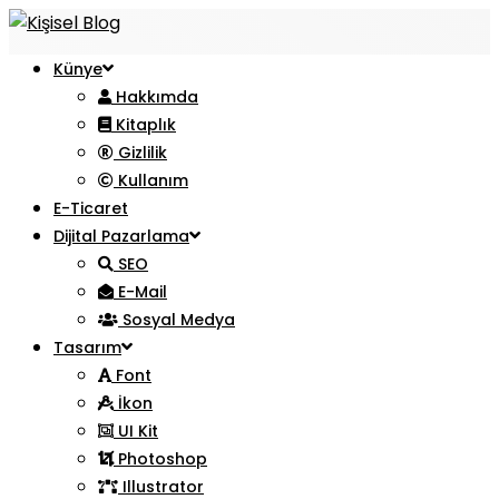
Künye
Hakkımda
Kitaplık
Gizlilik
Kullanım
E-Ticaret
Dijital Pazarlama
SEO
E-Mail
Sosyal Medya
Tasarım
Font
İkon
UI Kit
Photoshop
Illustrator