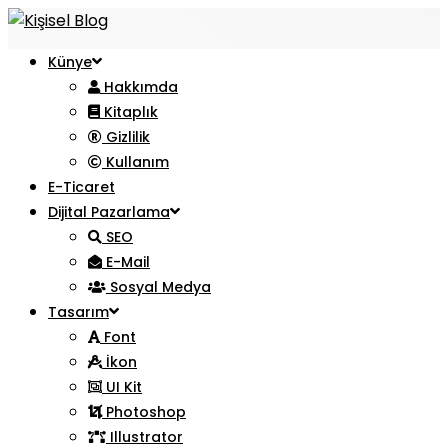
Künye
Hakkımda
Kitaplık
Gizlilik
Kullanım
E-Ticaret
Dijital Pazarlama
SEO
E-Mail
Sosyal Medya
Tasarım
Font
İkon
UI Kit
Photoshop
Illustrator