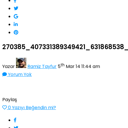
270385_407331389349421_631868538
th
Yazar
Ramiz Tayfur
5
Mar 14 11:44 am
Yorum Yok
Paylaş
0
Yazıyı Beğendin mi?