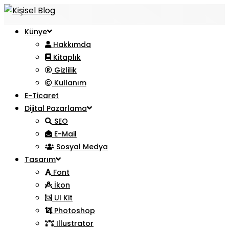
Künye
Hakkımda
Kitaplık
Gizlilik
Kullanım
E-Ticaret
Dijital Pazarlama
SEO
E-Mail
Sosyal Medya
Tasarım
Font
İkon
UI Kit
Photoshop
Illustrator