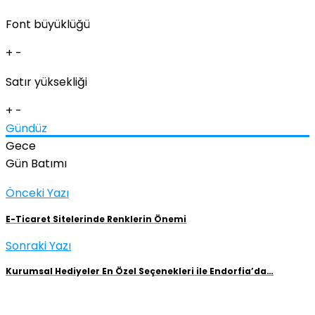
Font büyüklüğü
+
-
Satır yüksekliği
+
-
Gündüz
Gece
Gün Batımı
Önceki Yazı
E-Ticaret Sitelerinde Renklerin Önemi
Sonraki Yazı
Kurumsal Hediyeler En Özel Seçenekleri ile Endorfia’da…