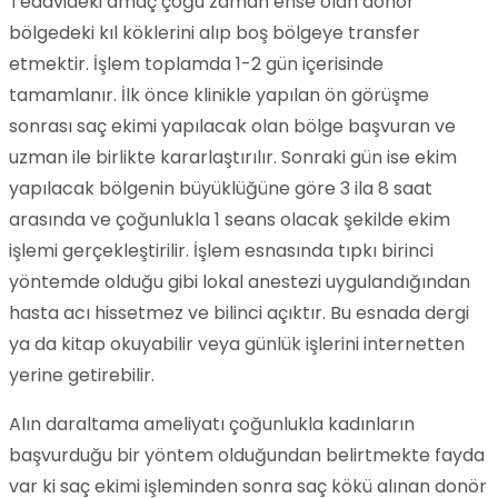
Tedavideki amaç çoğu zaman ense olan donör
bölgedeki kıl köklerini alıp boş bölgeye transfer
etmektir. İşlem toplamda 1-2 gün içerisinde
tamamlanır. İlk önce klinikle yapılan ön görüşme
sonrası saç ekimi yapılacak olan bölge başvuran ve
uzman ile birlikte kararlaştırılır. Sonraki gün ise ekim
yapılacak bölgenin büyüklüğüne göre 3 ila 8 saat
arasında ve çoğunlukla 1 seans olacak şekilde ekim
işlemi gerçekleştirilir. İşlem esnasında tıpkı birinci
yöntemde olduğu gibi lokal anestezi uygulandığından
hasta acı hissetmez ve bilinci açıktır. Bu esnada dergi
ya da kitap okuyabilir veya günlük işlerini internetten
yerine getirebilir.
Alın daraltama ameliyatı çoğunlukla kadınların
başvurduğu bir yöntem olduğundan belirtmekte fayda
var ki saç ekimi işleminden sonra saç kökü alınan donör