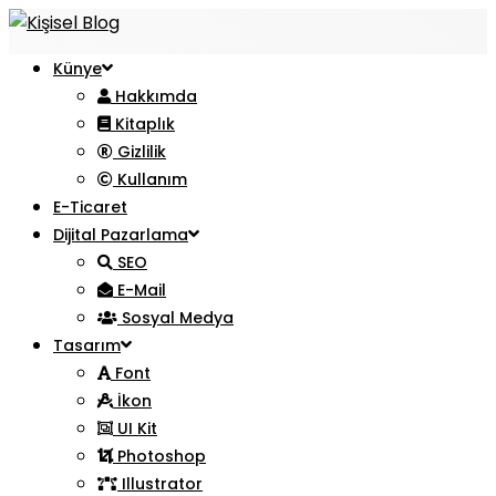
Künye
Hakkımda
Kitaplık
Gizlilik
Kullanım
E-Ticaret
Dijital Pazarlama
SEO
E-Mail
Sosyal Medya
Tasarım
Font
İkon
UI Kit
Photoshop
Illustrator