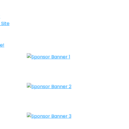
r
 Site
e!