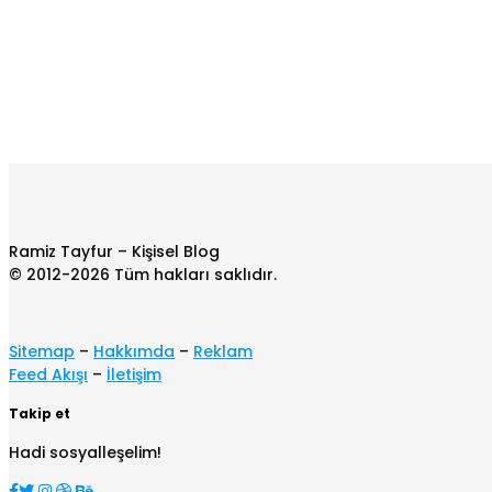
Ramiz Tayfur – Kişisel Blog
© 2012-2026 Tüm hakları saklıdır.
Sitemap
–
Hakkımda
–
Reklam
Feed Akışı
–
İletişim
Takip et
Hadi sosyalleşelim!