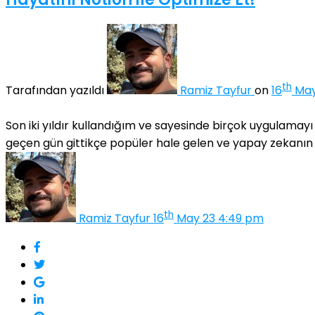
th
Tarafından yazıldı
Ramiz Tayfur
on
16
May
Son iki yıldır kullandığım ve sayesinde birçok uygulama
geçen gün gittikçe popüler hale gelen ve yapay zekanın .
th
Ramiz Tayfur
16
May 23 4:49 pm