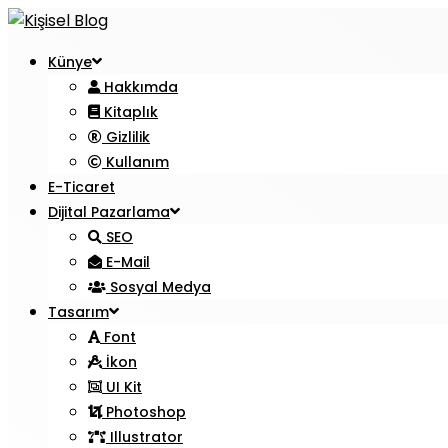
Künye
Hakkımda
Kitaplık
Gizlilik
Kullanım
E-Ticaret
Dijital Pazarlama
SEO
E-Mail
Sosyal Medya
Tasarım
Font
İkon
UI Kit
Photoshop
Illustrator