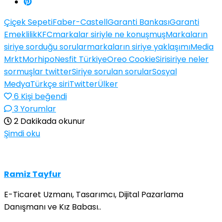
Çiçek Sepeti
Faber-Castell
Garanti Bankası
Garanti
Emeklilik
KFC
markalar siriyle ne konuşmuş
Markaların
siriye sorduğu sorular
markaların siriye yaklaşımı
Media
Mrkt
Morhipo
Nesfit Türkiye
Oreo Cookie
Siri
siriye neler
sormuşlar twitter
Siriye sorulan sorular
Sosyal
Medya
Türkçe siri
Twitter
Ülker
6
Kişi beğendi
3 Yorumlar
2 Dakikada okunur
Şimdi oku
Ramiz Tayfur
E-Ticaret Uzmanı, Tasarımcı, Dijital Pazarlama
Danışmanı ve Kız Babası..