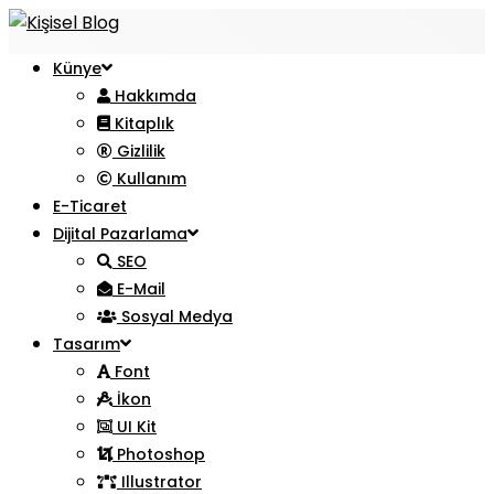
Künye
Hakkımda
Kitaplık
Gizlilik
Kullanım
E-Ticaret
Dijital Pazarlama
SEO
E-Mail
Sosyal Medya
Tasarım
Font
İkon
UI Kit
Photoshop
Illustrator