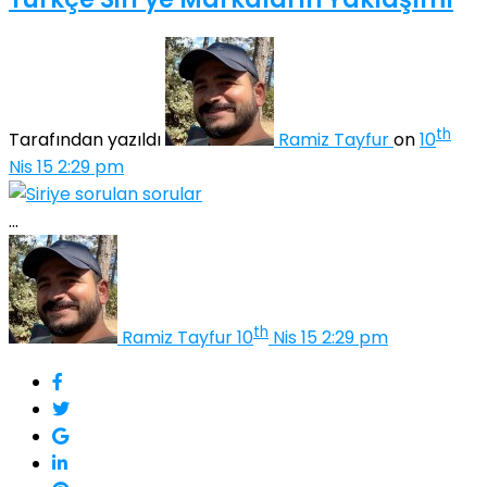
th
Tarafından yazıldı
Ramiz Tayfur
on
10
Nis 15 2:29 pm
...
th
Ramiz Tayfur
10
Nis 15 2:29 pm