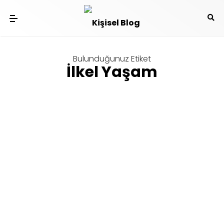
Bulunduğunuz Etiket
İlkel Yaşam
Video
İlkel Aletlerle Ormanda Ev Yapan
Adam!
th
Tarafından yazıldı
Ramiz Tayfur
on
5
Tem 15 6:39 pm