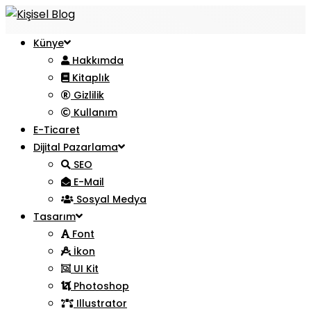
Künye
Hakkımda
Kitaplık
Gizlilik
Kullanım
E-Ticaret
Dijital Pazarlama
SEO
E-Mail
Sosyal Medya
Tasarım
Font
İkon
UI Kit
Photoshop
Illustrator