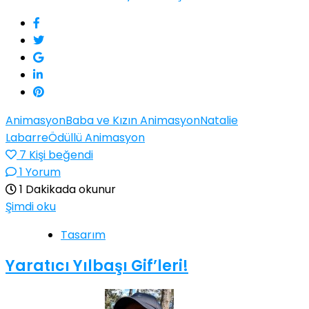
Animasyon
Baba ve Kızın Animasyon
Natalie
Labarre
Ödüllü Animasyon
7
Kişi beğendi
1 Yorum
1 Dakikada okunur
Şimdi oku
Tasarım
Yaratıcı Yılbaşı Gif’leri!