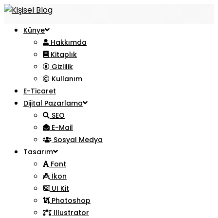
Künye
Hakkımda
Kitaplık
Gizlilik
Kullanım
E-Ticaret
Dijital Pazarlama
SEO
E-Mail
Sosyal Medya
Tasarım
Font
İkon
UI Kit
Photoshop
Illustrator