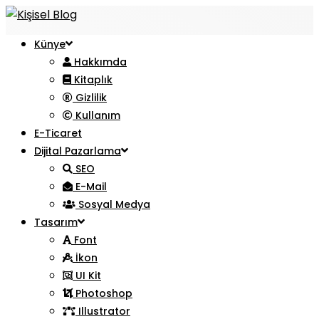
Künye
Hakkımda
Kitaplık
Gizlilik
Kullanım
E-Ticaret
Dijital Pazarlama
SEO
E-Mail
Sosyal Medya
Tasarım
Font
İkon
UI Kit
Photoshop
Illustrator