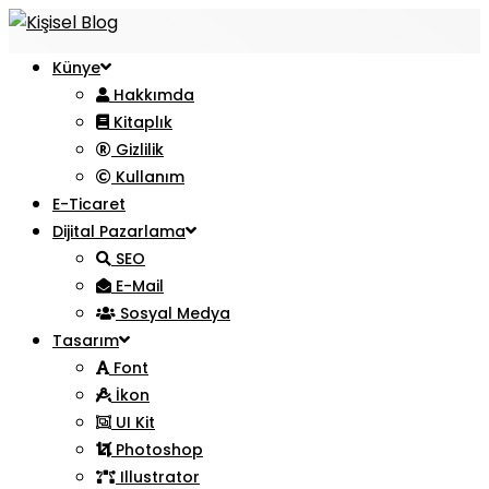
Künye
Hakkımda
Kitaplık
Gizlilik
Kullanım
E-Ticaret
Dijital Pazarlama
SEO
E-Mail
Sosyal Medya
Tasarım
Font
İkon
UI Kit
Photoshop
Illustrator