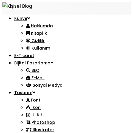
Künye
Hakkımda
Kitaplık
Gizlilik
Kullanım
E-Ticaret
Dijital Pazarlama
SEO
E-Mail
Sosyal Medya
Tasarım
Font
İkon
UI Kit
Photoshop
Illustrator