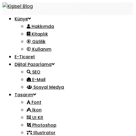
Künye
Hakkımda
Kitaplık
Gizlilik
Kullanım
E-Ticaret
Dijital Pazarlama
SEO
E-Mail
Sosyal Medya
Tasarım
Font
İkon
UI Kit
Photoshop
Illustrator