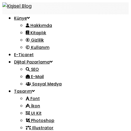
Künye
Hakkımda
Kitaplık
Gizlilik
Kullanım
E-Ticaret
Dijital Pazarlama
SEO
E-Mail
Sosyal Medya
Tasarım
Font
İkon
UI Kit
Photoshop
Illustrator