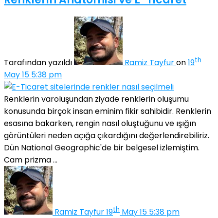
th
Tarafından yazıldı
Ramiz Tayfur
on
19
May 15 5:38 pm
Renklerin varoluşundan ziyade renklerin oluşumu
konusunda birçok insan eminim fikir sahibidir. Renklerin
esasına bakarken, rengin nasıl oluştuğunu ve ışığın
görüntüleri neden açığa çıkardığını değerlendirebiliriz.
Dün National Geographic'de bir belgesel izlemiştim.
Cam prizma ...
th
Ramiz Tayfur
19
May 15 5:38 pm