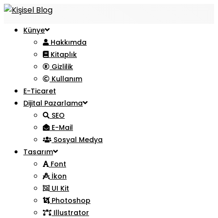
Künye
Hakkımda
Kitaplık
Gizlilik
Kullanım
E-Ticaret
Dijital Pazarlama
SEO
E-Mail
Sosyal Medya
Tasarım
Font
İkon
UI Kit
Photoshop
Illustrator