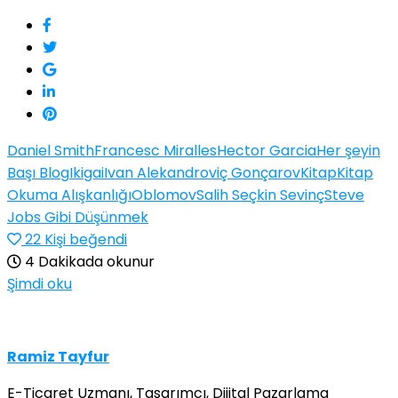
Daniel Smith
Francesc Miralles
Hector Garcia
Her şeyin
Başı Blog
Ikigai
Ivan Alekandroviç Gonçarov
Kitap
Kitap
Okuma Alışkanlığı
Oblomov
Salih Seçkin Sevinç
Steve
Jobs Gibi Düşünmek
22
Kişi beğendi
4 Dakikada okunur
Şimdi oku
Ramiz Tayfur
E-Ticaret Uzmanı, Tasarımcı, Dijital Pazarlama