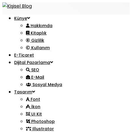
Künye
Hakkımda
Kitaplık
Gizlilik
Kullanım
E-Ticaret
Dijital Pazarlama
SEO
E-Mail
Sosyal Medya
Tasarım
Font
İkon
UI Kit
Photoshop
Illustrator