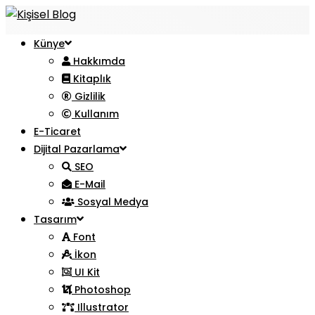
Künye
Hakkımda
Kitaplık
Gizlilik
Kullanım
E-Ticaret
Dijital Pazarlama
SEO
E-Mail
Sosyal Medya
Tasarım
Font
İkon
UI Kit
Photoshop
Illustrator