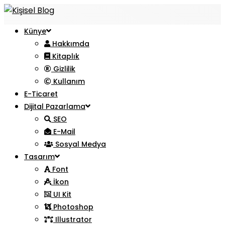
Künye
Hakkımda
Kitaplık
Gizlilik
Kullanım
E-Ticaret
Dijital Pazarlama
SEO
E-Mail
Sosyal Medya
Tasarım
Font
İkon
UI Kit
Photoshop
Illustrator