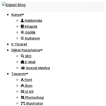
Künye
Hakkımda
Kitaplık
Gizlilik
Kullanım
E-Ticaret
Dijital Pazarlama
SEO
E-Mail
Sosyal Medya
Tasarım
Font
İkon
UI Kit
Photoshop
Illustrator