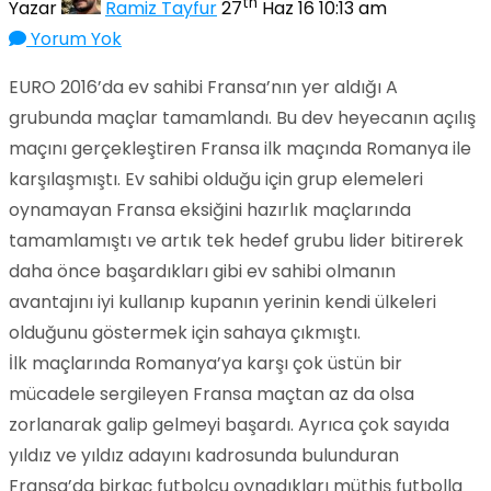
th
Yazar
Ramiz Tayfur
27
Haz 16 10:13 am
Yorum Yok
EURO 2016’da ev sahibi Fransa’nın yer aldığı A
grubunda maçlar tamamlandı. Bu dev heyecanın açılış
maçını gerçekleştiren Fransa ilk maçında Romanya ile
karşılaşmıştı.
Ev sahibi olduğu için grup elemeleri
oynamayan Fransa eksiğini hazırlık maçlarında
tamamlamıştı ve artık tek hedef grubu lider bitirerek
daha önce başardıkları gibi ev sahibi olmanın
avantajını iyi kullanıp kupanın yerinin kendi ülkeleri
olduğunu göstermek için sahaya çıkmıştı.
İlk maçlarında Romanya’ya karşı çok üstün bir
mücadele sergileyen Fransa maçtan az da olsa
zorlanarak galip gelmeyi başardı. Ayrıca çok sayıda
yıldız ve yıldız adayını kadrosunda bulunduran
Fransa’da birkaç futbolcu oynadıkları müthiş futbolla