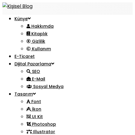
Künye
Hakkımda
Kitaplık
Gizlilik
Kullanım
E-Ticaret
Dijital Pazarlama
SEO
E-Mail
Sosyal Medya
Tasarım
Font
İkon
UI Kit
Photoshop
Illustrator