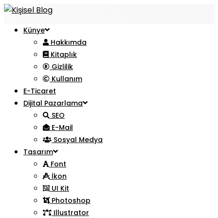
Künye
Hakkımda
Kitaplık
Gizlilik
Kullanım
E-Ticaret
Dijital Pazarlama
SEO
E-Mail
Sosyal Medya
Tasarım
Font
İkon
UI Kit
Photoshop
Illustrator