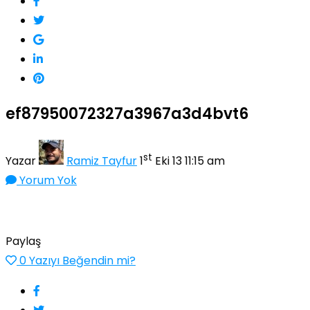
ef87950072327a3967a3d4bvt6
st
Yazar
Ramiz Tayfur
1
Eki 13 11:15 am
Yorum Yok
Paylaş
0
Yazıyı Beğendin mi?