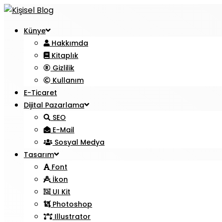
Künye
Hakkımda
Kitaplık
Gizlilik
Kullanım
E-Ticaret
Dijital Pazarlama
SEO
E-Mail
Sosyal Medya
Tasarım
Font
İkon
UI Kit
Photoshop
Illustrator